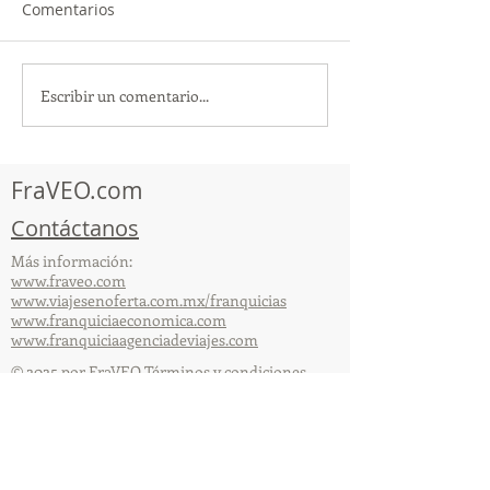
Comentarios
Escribir un comentario...
TourTravelynByFraveo
ViveMásViajan
participó en la
participó en la
capacitación vía Zoom
organizada por 
FraVEO.com
Contáctanos
Más información:
www.fraveo.com
www.viajesenoferta.com.mx/franquicias
www.franquiciaeconomica.com
www.franquiciaagenciadeviajes.com
© 2025 por FraVEO Términos y condiciones