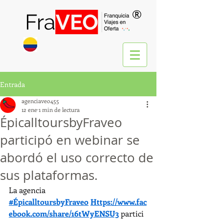
®
Entrada
agenciaveo455
12 ene
1 min de lectura
ÉpicalltoursbyFraveo
participó en webinar se
abordó el uso correcto de
sus plataformas.
La agencia 
#ÉpicalltoursbyFraveo
Https://www.fac
ebook.com/share/16tWyENSU3
 partici