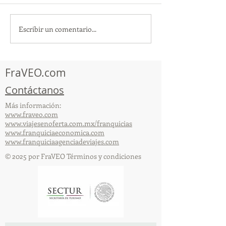
Escribir un comentario...
¡Acapulco y Guerrero se
¡Presencia Des
Visten de Fiesta!
la Caravana Turí
Acapulco!
FraVEO.com
Contáctanos
Más información:
www.fraveo.com
www.viajesenoferta.com.mx/franquicias
www.franquiciaeconomica.com
www.franquiciaagenciadeviajes.com
© 2025 por FraVEO Términos y condiciones