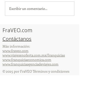
Escribir un comentario...
TourTravelynByFraveo
ViveMásViajan
participó en la
participó en la
capacitación vía Zoom
organizada por 
FraVEO.com
Contáctanos
Más información:
www.fraveo.com
www.viajesenoferta.com.mx/franquicias
www.franquiciaeconomica.com
www.franquiciaagenciadeviajes.com
© 2025 por FraVEO Términos y condiciones
Te enviamos información