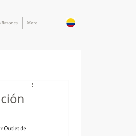
0 Razones
More
ación
r Outlet de 