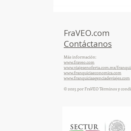
¡Arte, Vino y las Mejores
Playas de Florida!
FraVEO.com
Contáctanos
Más información:
www.fraveo.com
www.viajesenoferta.com.mx/franqui
www.franquiciaeconomica.com
www.franquiciaagenciadeviajes.com
© 2025 por FraVEO Términos y condi