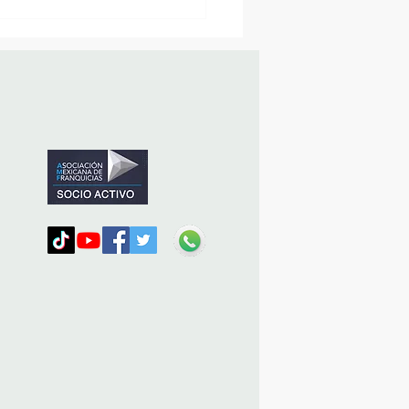
sencia Destacada en la
vana Turística de
ulco!