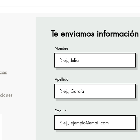
¡Acapulco y Guerrero se
¡Pre
Visten de Fiesta!
Cara
Acap
Te enviamos información
Nombre
cias
Apellido
ciones
Email