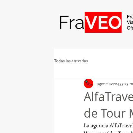
Todas las entradas
agenciaveo455
25 
AlfaTrav
de Tour 
La agencia 
AlfaTrav