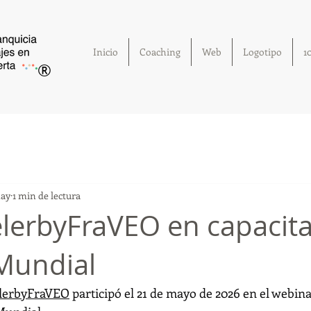
Inicio
Coaching
Web
Logotipo
1
®
may
1 min de lectura
elerbyFraVEO en capacit
Mundial
elerbyFraVEO
 participó el 21 de mayo de 2026 en el webina