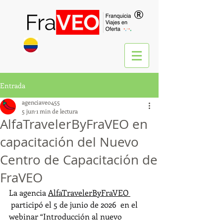
®
Entrada
agenciaveo455
5 jun
1 min de lectura
AlfaTravelerByFraVEO en
capacitación del Nuevo
Centro de Capacitación de
FraVEO
La agencia 
AlfaTravelerByFraVEO 
 participó el 5 de junio de 2026  en el 
webinar “Introducción al nuevo 