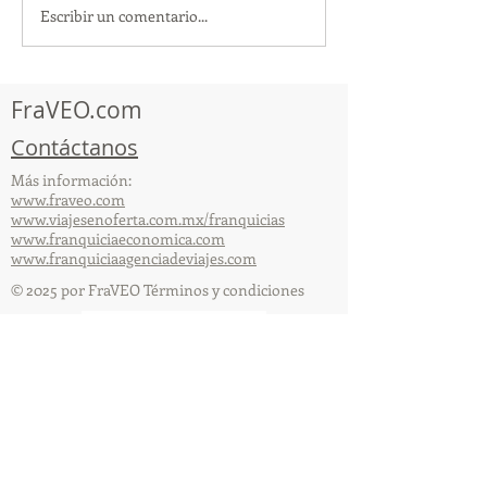
Escribir un comentario...
¡Acapulco y Guerrero se
¡Presencia Des
Visten de Fiesta!
la Caravana Turí
Acapulco!
FraVEO.com
Contáctanos
Más información:
www.fraveo.com
www.viajesenoferta.com.mx/franquicias
www.franquiciaeconomica.com
www.franquiciaagenciadeviajes.com
© 2025 por FraVEO Términos y condiciones
Te enviamos información