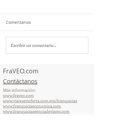
Comentarios
Escribir un comentario...
TourTravelynByFraveo
ViveMásViajan
participó en la
participó en la
capacitación vía Zoom
organizada por 
FraVEO.com
Contáctanos
Más información:
www.fraveo.com
www.viajesenoferta.com.mx/franquicias
www.franquiciaeconomica.com
www.franquiciaagenciadeviajes.com
© 2025 por FraVEO Términos y condiciones