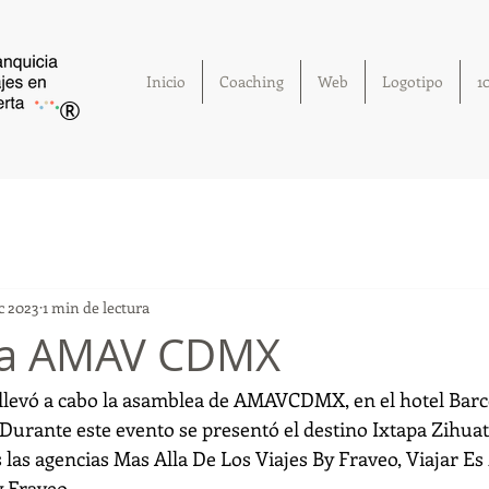
Inicio
Coaching
Web
Logotipo
1
®
ic 2023
1 min de lectura
a AMAV CDMX
e llevó a cabo la asamblea de AMAVCDMX, en el hotel Bar
 Durante este evento se presentó el destino Ixtapa Zihuat
las agencias Mas Alla De Los Viajes By Fraveo, Viajar Es 
y Fraveo.