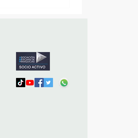
sencia Destacada en la
vana Turística de
ulco!