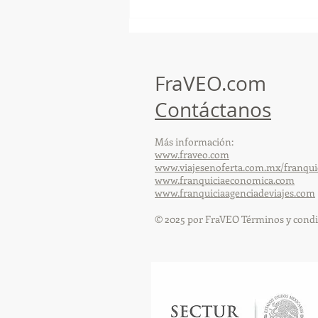
¡Arte, Vino y las Mejores
Playas de Florida!
FraVEO.com
Contáctanos
Más información:
www.fraveo.com
www.viajesenoferta.com.mx/franqui
www.franquiciaeconomica.com
www.franquiciaagenciadeviajes.com
© 2025 por FraVEO Términos y condi