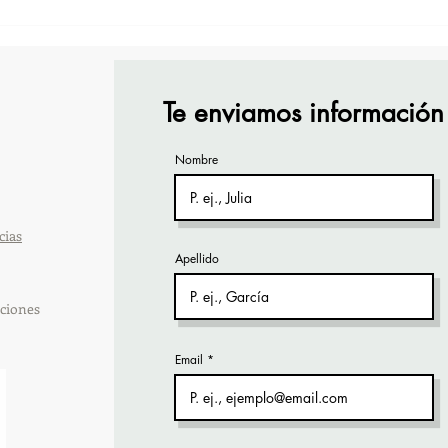
¡Acapulco y Guerrero se
¡Pre
Visten de Fiesta!
Cara
Acap
Te enviamos información
Nombre
cias
Apellido
ciones
Email