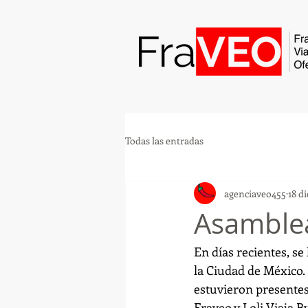
Todas las entradas
agenciaveo455
18 d
Asamble
En días recientes, s
la Ciudad de México.
estuvieron presentes 
Fraveo y Loli Viaja B