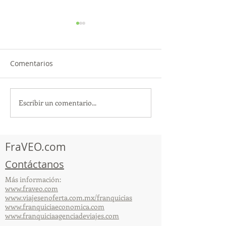
Comentarios
Escribir un comentario...
TourTravelynByFraveo
ViveMásViajan
participó en la
participó en la
capacitación vía Zoom
organizada por 
FraVEO.com
Contáctanos
Más información:
www.fraveo.com
www.viajesenoferta.com.mx/franquicias
www.franquiciaeconomica.com
www.franquiciaagenciadeviajes.com