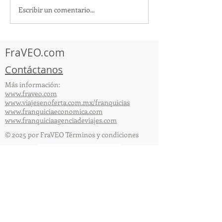
Escribir un comentario...
TourTravelynByFraveo
ViveMásViajan
participó en la
participó en la
capacitación vía Zoom
organizada por 
FraVEO.com
Contáctanos
Más información:
www.fraveo.com
www.viajesenoferta.com.mx/franquicias
www.franquiciaeconomica.com
www.franquiciaagenciadeviajes.com
© 2025 por FraVEO Términos y condiciones
Te enviamos información