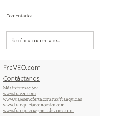
Comentarios
Escribir un comentario...
TourTravelynByFraveo
ViveMásViajan
participó en la
participó en la
capacitación vía Zoom
organizada por 
FraVEO.com
Contáctanos
Más información:
www.fraveo.com
www.viajesenoferta.com.mx/franquicias
www.franquiciaeconomica.com
www.franquiciaagenciadeviajes.com
© 2025 por FraVEO Términos y condiciones