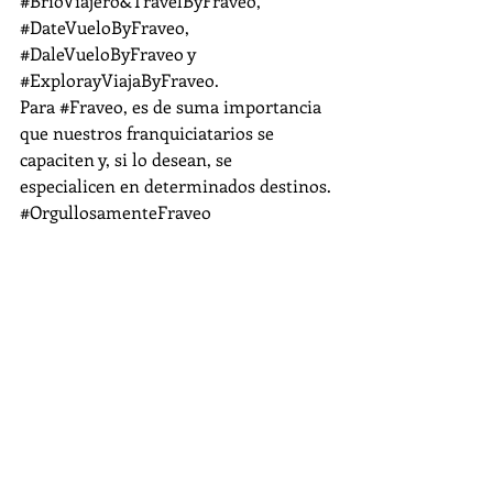
#BrioViajero
&TravelByFraveo, 
#DateVueloByFraveo
, 
#DaleVueloByFraveo
 y 
#ExplorayViajaByFraveo
.
Para 
#Fraveo
, es de suma importancia 
que nuestros franquiciatarios se 
capaciten y, si lo desean, se 
especialicen en determinados destinos.
#OrgullosamenteFraveo