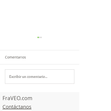
Comentarios
Escribir un comentario...
TourTravelynByFraveo
ViveMásViajan
participó en la
participó en la
capacitación vía Zoom
organizada por 
FraVEO.com
Contáctanos