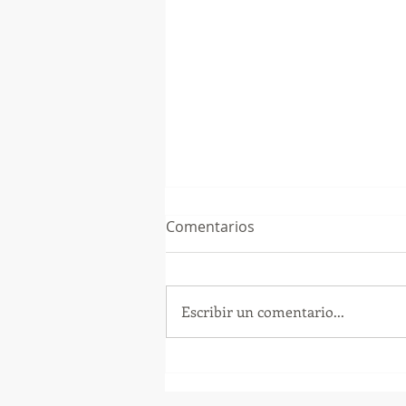
Comentarios
Escribir un comentario...
GoMapTravelByFraveo
participó en un desayuno