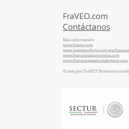
de capacitación realizado en
el Hotel Casa Mayor
FraVEO.com
Contáctanos
Más información:
www.fraveo.com
www.viajesenoferta.com.mx/franqui
www.franquiciaeconomica.com
www.franquiciaagenciadeviajes.com
© 2025 por FraVEO Términos y condi