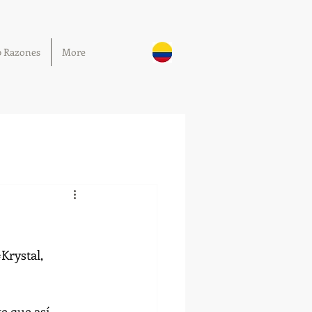
0 Razones
More
Krystal
, 
 que así, 