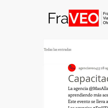
Todas las entradas
agenciaveo455
28 a
Capacita
La agencia @MasAllaD
aprendiendo más acer
Este evento se lleva a
Las agencias 
#FraVE