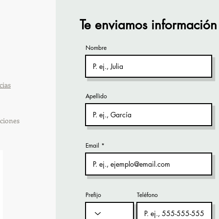
vía Zoom
orga
Te enviamos información
Nombre
cias
Apellido
ciones
Email
Prefijo
Teléfono