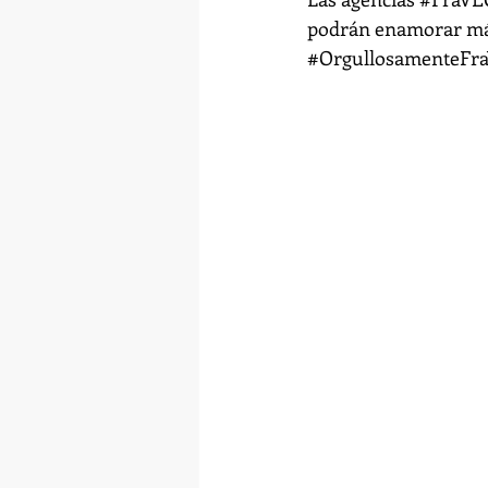
podrán enamorar más
#OrgullosamenteFr