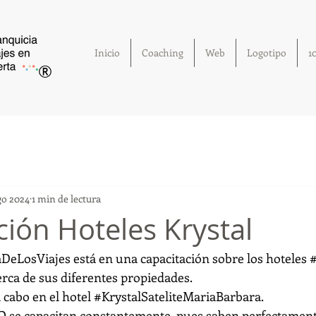
Inicio
Coaching
Web
Logotipo
1
®
go 2024
1 min de lectura
ción Hoteles Krystal
eLosViajes está en una capacitación sobre los hoteles 
#
ca de sus diferentes propiedades. 
 cabo en el hotel 
#KrystalSateliteMariaBarbara
.
O
 se capacitan constantemente, pues saben perfectamente