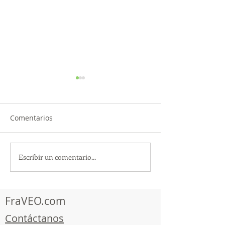
Comentarios
Escribir un comentario...
¡Acapulco y Guerrero se
¡Presencia Des
Visten de Fiesta!
la Caravana Turí
Acapulco!
FraVEO.com
Contáctanos