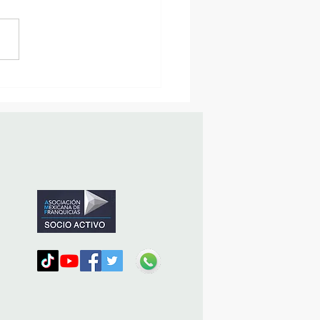
sencia Destacada en la
vana Turística de
ulco!