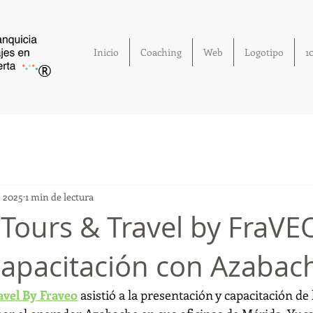
Inicio
Coaching
Web
Logotipo
1
®
b 2025
1 min de lectura
 Tours & Travel by FraVE
 capacitación con Azabac
avel By Fraveo
 asistió a la presentación y capacitación de 