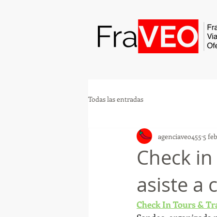
Todas las entradas
agenciaveo455
5 fe
Check in
asiste a
Check In Tours & Tr