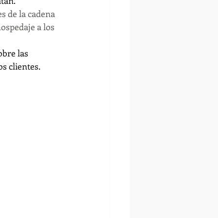
tán.
es de la cadena 
ospedaje a los 
obre las 
s clientes.