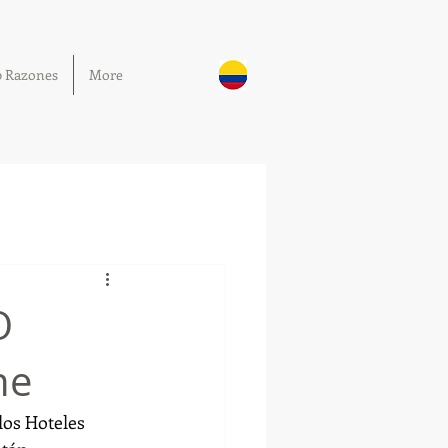
0 Razones
More
O
he
los Hoteles 