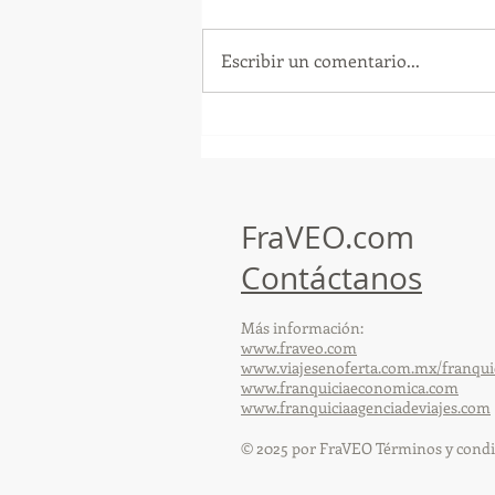
Escribir un comentario...
¡Arte, Vino y las Mejores
Playas de Florida!
FraVEO.com
Contáctanos
Más información:
www.fraveo.com
www.viajesenoferta.com.mx/franqui
www.franquiciaeconomica.com
www.franquiciaagenciadeviajes.com
© 2025 por FraVEO Términos y condi