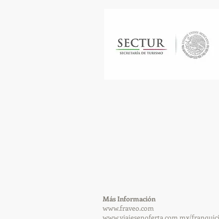
​Más Información
www.fraveo.com
www.viajesenoferta.com.mx/franquic