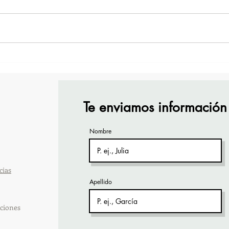
¡Acapulco y Guerrero se
¡Pre
Visten de Fiesta!
Cara
Acap
Te enviamos información
Nombre
cias
Apellido
ciones