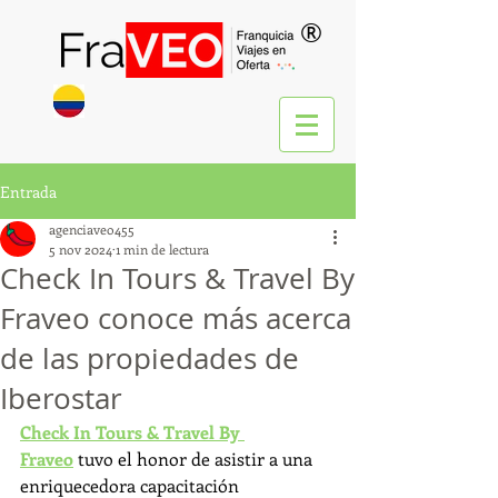
®
Entrada
agenciaveo455
5 nov 2024
1 min de lectura
Check In Tours & Travel By
Fraveo conoce más acerca
de las propiedades de
Iberostar
Check In Tours & Travel By 
Fraveo
 tuvo el honor de asistir a una 
enriquecedora capacitación 