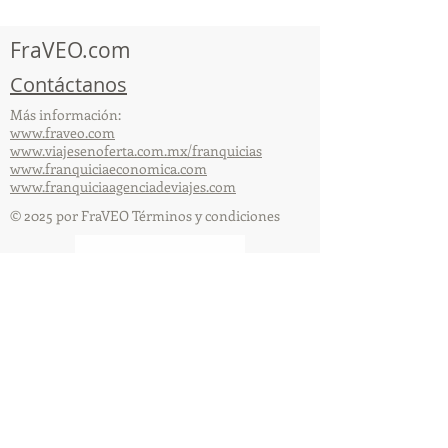
capacitación vía Zoom
organizada por 
FraVEO.com
Contáctanos
Más información:
www.fraveo.com
www.viajesenoferta.com.mx/franquicias
www.franquiciaeconomica.com
www.franquiciaagenciadeviajes.com
© 2025 por FraVEO Términos y condiciones
Te enviamos información
Nombre