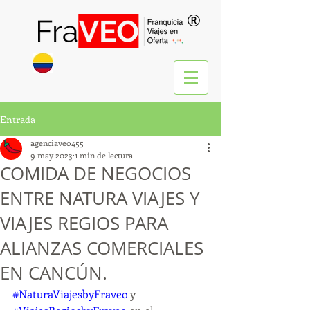
®
Entrada
agenciaveo455
9 may 2023
1 min de lectura
COMIDA DE NEGOCIOS
ENTRE NATURA VIAJES Y
VIAJES REGIOS PARA
ALIANZAS COMERCIALES
EN CANCÚN.
#NaturaViajesbyFraveo
 y 