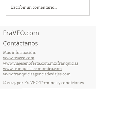
Escribir un comentario...
TourTravelynByFraveo
ViveMásViajan
participó en la
participó en la
capacitación vía Zoom
organizada por 
FraVEO.com
Contáctanos
Más información:
www.fraveo.com
www.viajesenoferta.com.mx/franquicias
www.franquiciaeconomica.com
www.franquiciaagenciadeviajes.com
© 2025 por FraVEO Términos y condiciones
Te enviamos información