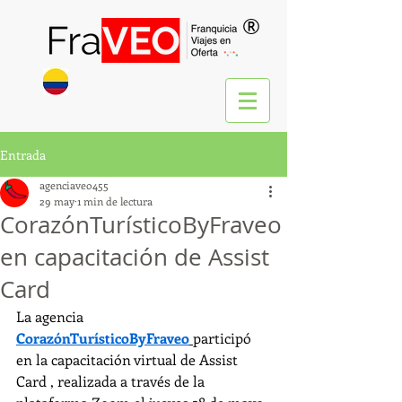
®
Entrada
agenciaveo455
29 may
1 min de lectura
CorazónTurísticoByFraveo
en capacitación de Assist
Card
La agencia 
CorazónTurísticoByFraveo
participó 
en la capacitación virtual de Assist 
Card , realizada a través de la 