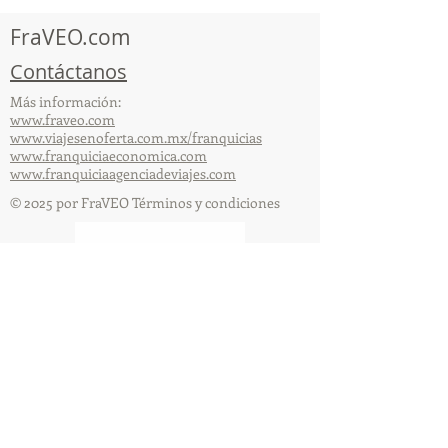
capacitación vía Zoom
organizada por 
FraVEO.com
Contáctanos
Más información:
www.fraveo.com
www.viajesenoferta.com.mx/franquicias
www.franquiciaeconomica.com
www.franquiciaagenciadeviajes.com
© 2025 por FraVEO Términos y condiciones
Te enviamos información
Nombre