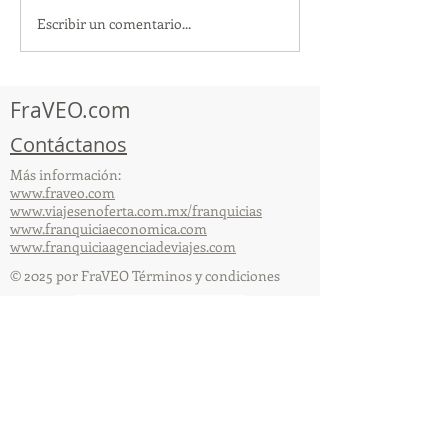
Escribir un comentario...
TourTravelynByFraveo
ViveMásViajan
participó en la
participó en la
capacitación vía Zoom
organizada por 
FraVEO.com
Contáctanos
Más información:
www.fraveo.com
www.viajesenoferta.com.mx/franquicias
www.franquiciaeconomica.com
www.franquiciaagenciadeviajes.com
© 2025 por FraVEO Términos y condiciones
Te enviamos información