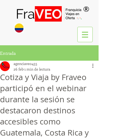
®
Entrada
agenciaveo455
26 feb
1 min de lectura
Cotiza y Viaja by Fraveo
participó en el webinar
durante la sesión se
destacaron destinos
accesibles como
Guatemala, Costa Rica y