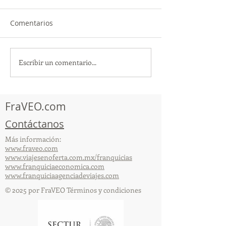
Comentarios
Escribir un comentario...
¡Acapulco y Guerrero se
¡Presencia Des
Visten de Fiesta!
la Caravana Turí
Acapulco!
FraVEO.com
Contáctanos
Más información:
www.fraveo.com
www.viajesenoferta.com.mx/franquicias
www.franquiciaeconomica.com
www.franquiciaagenciadeviajes.com
© 2025 por FraVEO Términos y condiciones