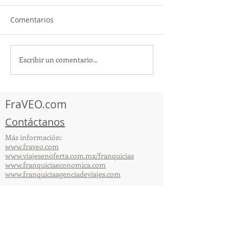
Comentarios
Escribir un comentario...
TourTravelynByFraveo
ViveMásViajan
participó en la
participó en la
capacitación vía Zoom
organizada por 
FraVEO.com
Contáctanos
Más información:
www.fraveo.com
www.viajesenoferta.com.mx/franquicias
www.franquiciaeconomica.com
www.franquiciaagenciadeviajes.com
© 2025 por FraVEO Términos y condiciones