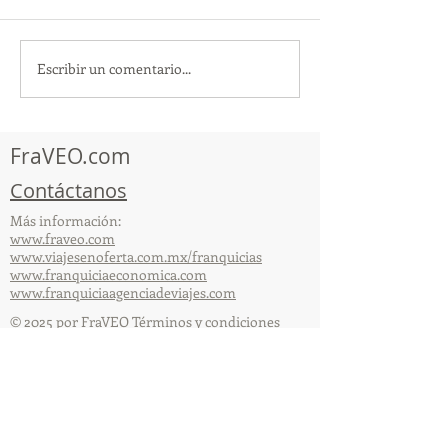
Escribir un comentario...
¡Acapulco y Guerrero se
¡Presencia Des
Visten de Fiesta!
la Caravana Turí
Acapulco!
FraVEO.com
Contáctanos
Más información:
www.fraveo.com
www.viajesenoferta.com.mx/franquicias
www.franquiciaeconomica.com
www.franquiciaagenciadeviajes.com
© 2025 por FraVEO Términos y condiciones