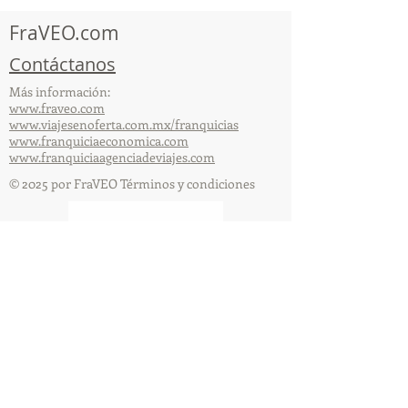
organizada por 
FraVEO.com
Contáctanos
Más información:
www.fraveo.com
www.viajesenoferta.com.mx/franquicias
www.franquiciaeconomica.com
www.franquiciaagenciadeviajes.com
© 2025 por FraVEO Términos y condiciones
Te enviamos información
Nombre