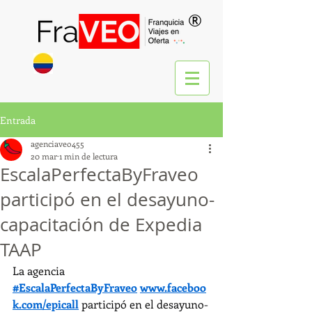
®
Entrada
agenciaveo455
20 mar
1 min de lectura
EscalaPerfectaByFraveo
participó en el desayuno-
capacitación de Expedia
TAAP
La agencia 
#EscalaPerfectaByFraveo
www.faceboo
k.com/epicall
 participó en el desayuno-