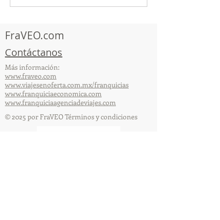
participó en la
participó en la
capacitación vía Zoom
organizada por 
FraVEO.com
Contáctanos
Más información:
www.fraveo.com
www.viajesenoferta.com.mx/franquicias
www.franquiciaeconomica.com
www.franquiciaagenciadeviajes.com
© 2025 por FraVEO Términos y condiciones
Te enviamos información
Nombre