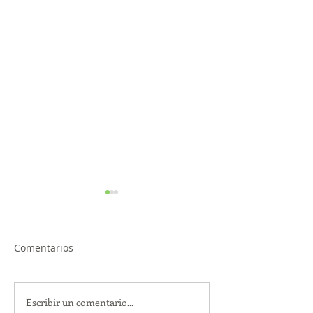
Comentarios
Escribir un comentario...
TourTravelynByFraveo
ViveMásViajan