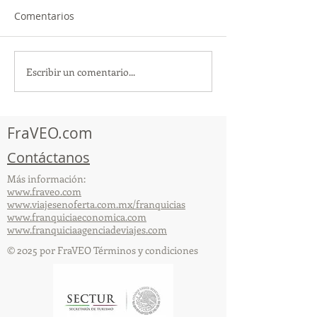
Comentarios
Escribir un comentario...
TourTravelynByFraveo
ViveMásViajan
participó en la
participó en la
capacitación vía Zoom
organizada por 
FraVEO.com
Contáctanos
Más información:
www.fraveo.com
www.viajesenoferta.com.mx/franquicias
www.franquiciaeconomica.com
www.franquiciaagenciadeviajes.com
© 2025 por FraVEO Términos y condiciones