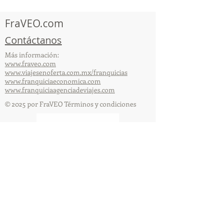
Acapulco!
FraVEO.com
Contáctanos
Más información:
www.fraveo.com
www.viajesenoferta.com.mx/franquicias
www.franquiciaeconomica.com
www.franquiciaagenciadeviajes.com
© 2025 por FraVEO Términos y condiciones
Te enviamos información
Nombre