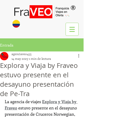
®
Entrada
agenciaveo455
14 may 2025
1 min de lectura
Explora y Viaja by Fraveo
estuvo presente en el
desayuno presentación
de Pe-Tra
La agencia de viajes 
Explora y Viaja by 
Fraveo
 estuvo presente en el desayuno 
presentación de Cruceros Norwegian, 