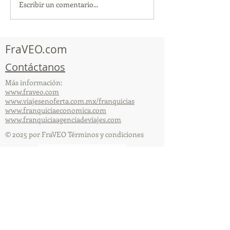
Escribir un comentario...
TourTravelynByFraveo
ViveMásViajan
participó en la
participó en la
capacitación vía Zoom
organizada por 
FraVEO.com
Contáctanos
Más información:
www.fraveo.com
www.viajesenoferta.com.mx/franquicias
www.franquiciaeconomica.com
www.franquiciaagenciadeviajes.com
© 2025 por FraVEO Términos y condiciones
Te enviamos información