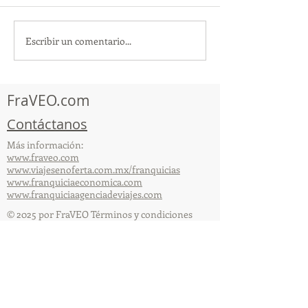
Escribir un comentario...
¡Acapulco y Guerrero se
¡Presencia Des
Visten de Fiesta!
la Caravana Turí
Acapulco!
FraVEO.com
Contáctanos
Más información:
www.fraveo.com
www.viajesenoferta.com.mx/franquicias
www.franquiciaeconomica.com
www.franquiciaagenciadeviajes.com
© 2025 por FraVEO Términos y condiciones