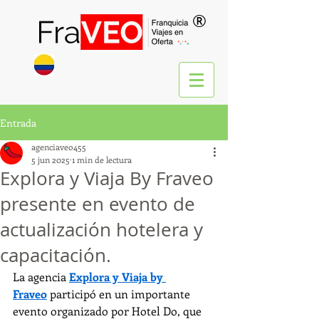
®
Entrada
agenciaveo455
5 jun 2025
1 min de lectura
Explora y Viaja By Fraveo
presente en evento de
actualización hotelera y
capacitación.
La agencia 
Explora y Viaja by 
Fraveo
 participó en un importante 
evento organizado por Hotel Do, que 