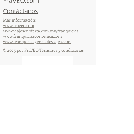
FraVEO.com
Contáctanos
Más información:
www.fraveo.com
www.viajesenoferta.com.mx/franquicias
www.franquiciaeconomica.com
www.franquiciaagenciadeviajes.com
© 2025 por FraVEO Términos y condiciones
Te enviamos información
Nombre