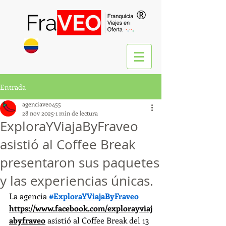
®
Entrada
agenciaveo455
28 nov 2025
1 min de lectura
ExploraYViajaByFraveo
asistió al Coffee Break
presentaron sus paquetes
y las experiencias únicas.
La agencia 
#ExploraYViajaByFraveo
https://www.facebook.com/explorayviaj
abyfraveo
 asistió al Coffee Break del 13 