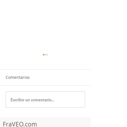
Comentarios
Escribir un comentario...
TourTravelynByFraveo
ViveMásViajan
participó en la
participó en la
capacitación vía Zoom
organizada por 
FraVEO.com