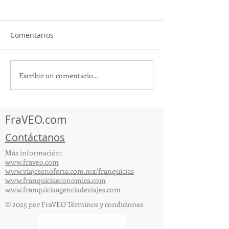
Comentarios
Escribir un comentario...
TourTravelynByFraveo
ViveMásViajan
participó en la
participó en la
capacitación vía Zoom
organizada por 
FraVEO.com
Contáctanos
Más información:
www.fraveo.com
www.viajesenoferta.com.mx/franquicias
www.franquiciaeconomica.com
www.franquiciaagenciadeviajes.com
© 2025 por FraVEO Términos y condiciones