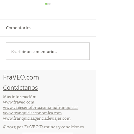
Comentarios
Escribir un comentario...
TourTravelynByFraveo
ViveMásViajan
participó en la
participó en la
capacitación vía Zoom
organizada por 
FraVEO.com
Contáctanos
Más información:
www.fraveo.com
www.viajesenoferta.com.mx/franquicias
www.franquiciaeconomica.com
www.franquiciaagenciadeviajes.com
© 2025 por FraVEO Términos y condiciones