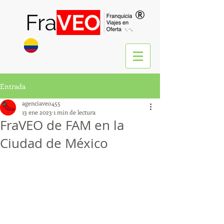
®
Entrada
agenciaveo455
13 ene 2023
1 min de lectura
FraVEO de FAM en la
Ciudad de México