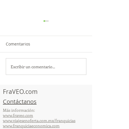
Comentarios
Escribir un comentario...
TourTravelynByFraveo
ViveMásViajan
participó en la
participó en la
capacitación vía Zoom
organizada por 
FraVEO.com
Contáctanos
Más información:
www.fraveo.com
www.viajesenoferta.com.mx/franquicias
www.franquiciaeconomica.com