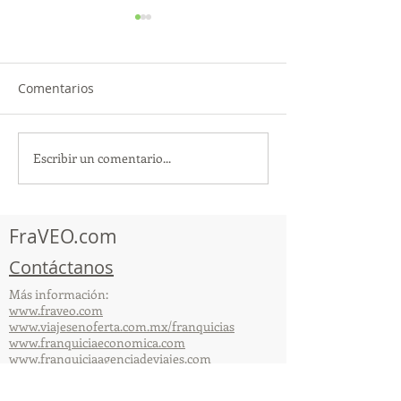
Comentarios
Escribir un comentario...
TourTravelynByFraveo
ViveMásViajan
participó en la
participó en la
capacitación vía Zoom
organizada por 
FraVEO.com
Contáctanos
Más información:
www.fraveo.com
www.viajesenoferta.com.mx/franquicias
www.franquiciaeconomica.com
www.franquiciaagenciadeviajes.com
© 2025 por FraVEO Términos y condiciones