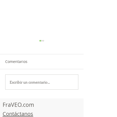
Comentarios
Escribir un comentario...
¡Acapulco y Guerrero se
¡Presencia Des
Visten de Fiesta!
la Caravana Turí
Acapulco!
FraVEO.com
Contáctanos