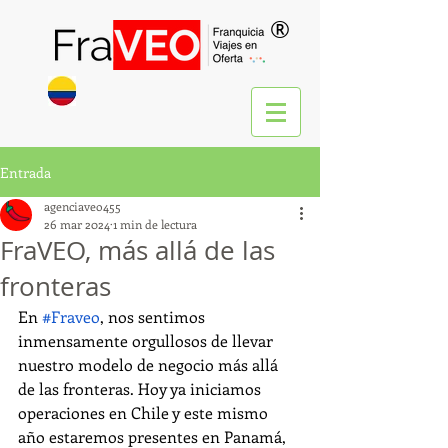
®
Entrada
agenciaveo455
26 mar 2024
1 min de lectura
FraVEO, más allá de las
fronteras
En
#Fraveo
, nos sentimos 
inmensamente orgullosos de llevar 
nuestro modelo de negocio más allá 
de las fronteras. Hoy ya iniciamos 
operaciones en Chile y este mismo 
año estaremos presentes en Panamá, 