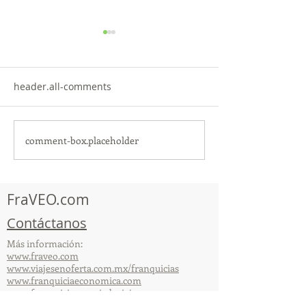
header.all-comments
comment-box.placeholder
¡Acapulco y Guerrero se
¡Presencia Des
Visten de Fiesta!
la Caravana Turí
Acapulco!
FraVEO.com
Contáctanos
Más información:
www.fraveo.com
www.viajesenoferta.com.mx/franquicias
www.franquiciaeconomica.com
www.franquiciaagenciadeviajes.com