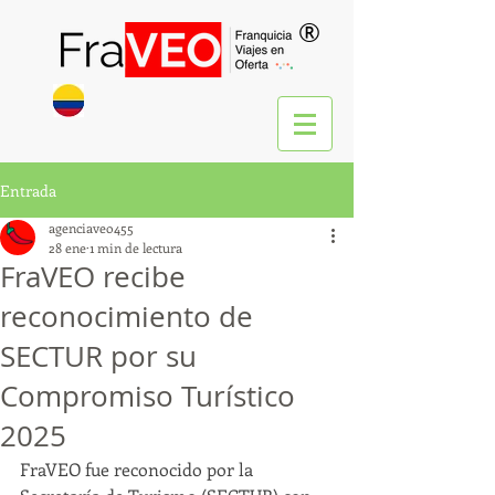
®
Entrada
agenciaveo455
28 ene
1 min de lectura
FraVEO recibe
reconocimiento de
SECTUR por su
Compromiso Turístico
2025
FraVEO fue reconocido por la 