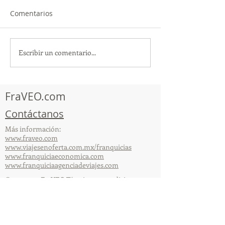
Comentarios
Escribir un comentario...
TourTravelynByFraveo
ViveMásViajan
participó en la
participó en la
capacitación vía Zoom
organizada por 
FraVEO.com
Contáctanos
Más información:
www.fraveo.com
www.viajesenoferta.com.mx/franquicias
www.franquiciaeconomica.com
www.franquiciaagenciadeviajes.com
© 2025 por FraVEO Términos y condiciones