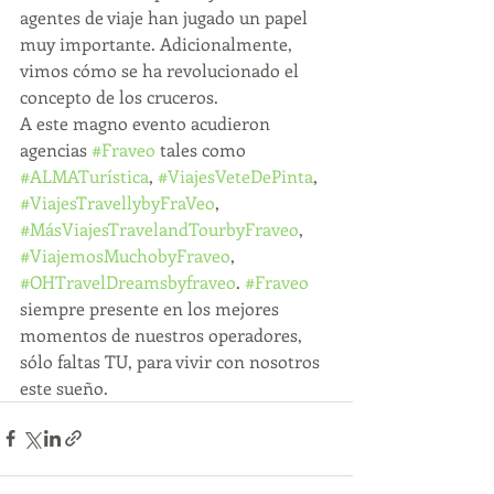
agentes de viaje han jugado un papel 
muy importante. Adicionalmente, 
vimos cómo se ha revolucionado el 
concepto de los cruceros. 
A este magno evento acudieron 
agencias 
#Fraveo
 tales como 
#ALMATurística
, 
#ViajesVeteDePinta
, 
#ViajesTravellybyFraVeo
, 
#MásViajesTravelandTourbyFraveo
, 
#ViajemosMuchobyFraveo
, 
#OHTravelDreamsbyfraveo
. 
#Fraveo
siempre presente en los mejores 
momentos de nuestros operadores, 
sólo faltas TU, para vivir con nosotros 
este sueño.