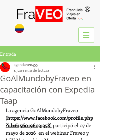
®
Entrada
agenciaveo455
4 jun
1 min de lectura
GoAlMundobyFraveo en
capacitación con Expedia
Taap
La agencia GoAlMundobyFraveo 
(
https://www.facebook.com/profile.php
?id=61560196031358
)
 participó el 07 de 
mayo de 2026  en el webinar Fraveo y 