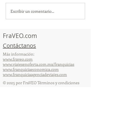
Escribir un comentario...
¡Acapulco y Guerrero se
¡Presencia Des
Visten de Fiesta!
la Caravana Turí
Acapulco!
FraVEO.com
Contáctanos
Más información:
www.fraveo.com
www.viajesenoferta.com.mx/franquicias
www.franquiciaeconomica.com
www.franquiciaagenciadeviajes.com
© 2025 por FraVEO Términos y condiciones
Te enviamos información