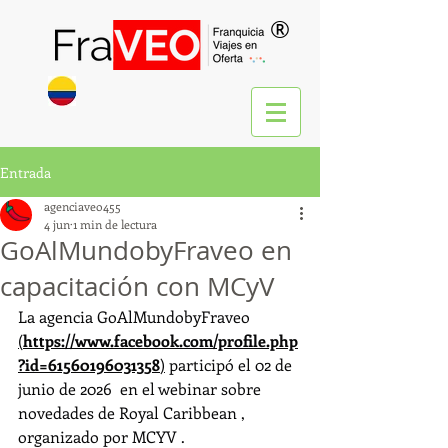
®
Entrada
agenciaveo455
4 jun
1 min de lectura
GoAlMundobyFraveo en
capacitación con MCyV
La agencia GoAlMundobyFraveo 
(
https://www.facebook.com/profile.php
?id=61560196031358
)
 participó el 02 de 
junio de 2026  en el webinar sobre 
novedades de Royal Caribbean , 
organizado por MCYV .