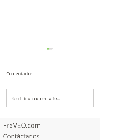
Comentarios
Escribir un comentario...
¡Acapulco y Guerrero se
¡Presencia Des
Visten de Fiesta!
la Caravana Turí
Acapulco!
FraVEO.com
Contáctanos