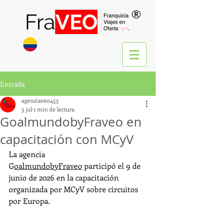
®
Entrada
agenciaveo455
3 jul
1 min de lectura
GoalmundobyFraveo en
capacitación con MCyV
La agencia 
G
oalmundobyFraveo
 participó el 9 de 
junio de 2026 en la capacitación 
organizada por MCyV sobre circuitos 
por Europa.