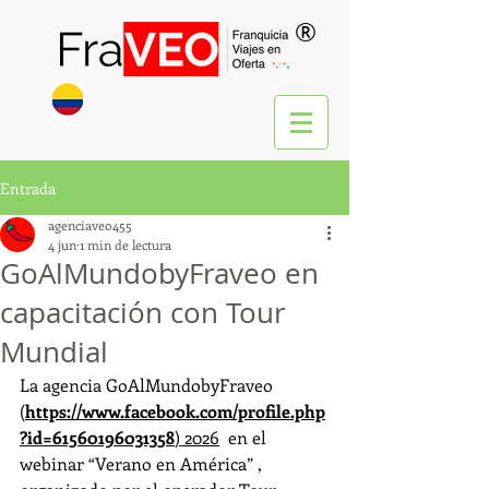
®
Entrada
agenciaveo455
4 jun
1 min de lectura
GoAlMundobyFraveo en
capacitación con Tour
Mundial
La agencia GoAlMundobyFraveo 
(
https://www.facebook.com/profile.php
?id=61560196031358
) 2026
  en el 
webinar “Verano en América” , 