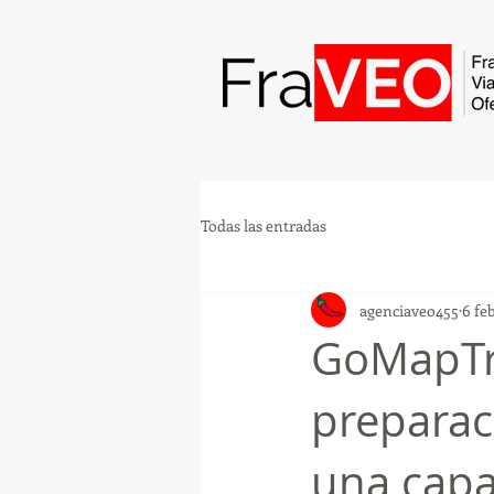
Todas las entradas
agenciaveo455
6 fe
GoMapTra
preparac
una capa