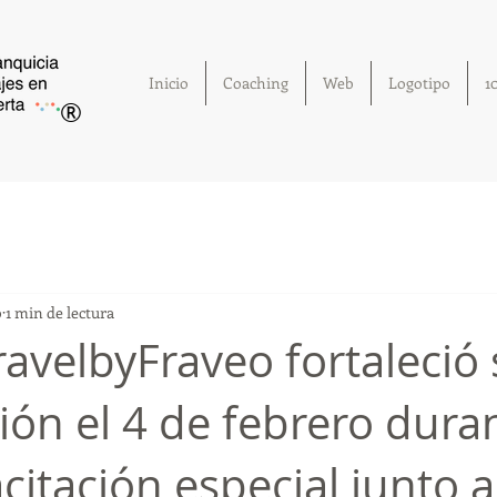
Inicio
Coaching
Web
Logotipo
1
®
b
1 min de lectura
velbyFraveo fortaleció 
ión el 4 de febrero dura
citación especial junto a