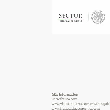
​Más Información
www.fraveo.com
www.viajesenoferta.com.mx/franquic
www.franquiciaeconomica.com