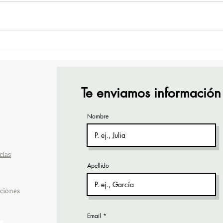
TourTravelynByFraveo
Vive
participó en la capacitación
part
vía Zoom
orga
Te enviamos información
Nombre
cias
Apellido
ciones
Email