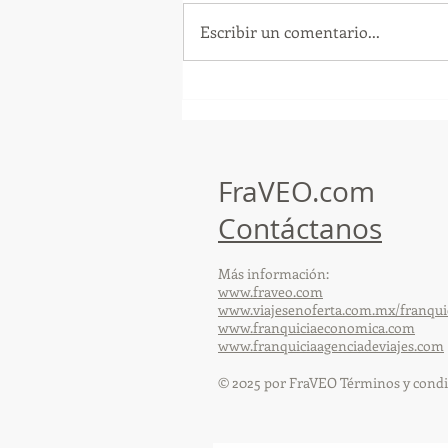
Escribir un comentario...
GoMapTravelByFraveo
participó en un desayuno
de capacitación realizado en
el Hotel Casa Mayor
FraVEO.com
Contáctanos
Más información:
www.fraveo.com
www.viajesenoferta.com.mx/franqui
www.franquiciaeconomica.com
www.franquiciaagenciadeviajes.com
© 2025 por FraVEO Términos y condi