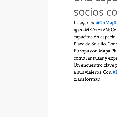
socios c
La agencia 
#GoMapTr
igsh=MXAzbzV6bGo
capacitación especial
Place de Saltillo, Co
Europa con Mapa Plus 
como las rutas y exp
Un encuentro clave p
a sus viajeros. Con 
#
transforman.