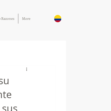
0 Razones
More
su
nte
 sus