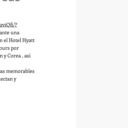
viQfi/?
rante una 
 el Hotel Hyatt 
tours por 
 y Corea , así 
cias memorables 
ectan y 