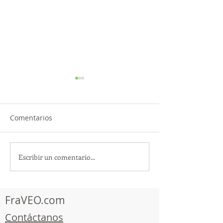
Comentarios
Escribir un comentario...
TourTravelynByFraveo
ViveMásViajan
participó en la
participó en la
capacitación vía Zoom
organizada por 
FraVEO.com
Contáctanos