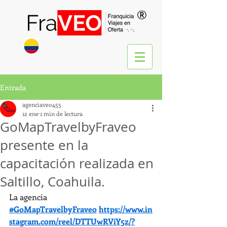
®
Entrada
agenciaveo455
12 ene
1 min de lectura
GoMapTravelbyFraveo
presente en la
capacitación realizada en
Saltillo, Coahuila.
La agencia 
#GoMapTravelbyFraveo
https://www.in
stagram.com/reel/DTTUwRViY5z/?