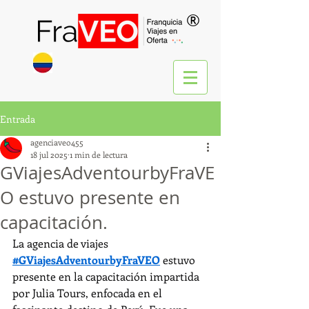
®
Entrada
agenciaveo455
18 jul 2025
1 min de lectura
GViajesAdventourbyFraVE
O estuvo presente en
capacitación.
La agencia de viajes 
#GViajesAdventourbyFraVEO
 estuvo 
presente en la capacitación impartida 
por Julia Tours, enfocada en el 