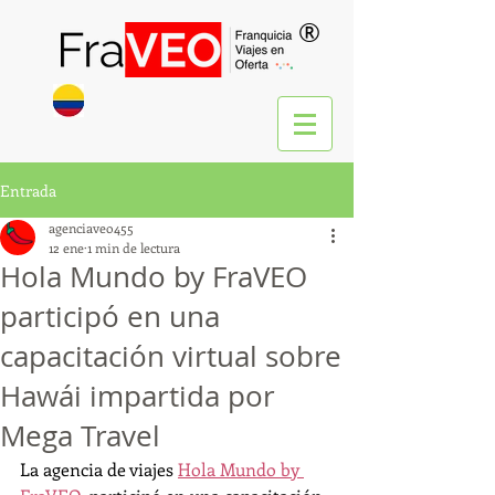
®
Entrada
agenciaveo455
12 ene
1 min de lectura
Hola Mundo by FraVEO
participó en una
capacitación virtual sobre
Hawái impartida por
Mega Travel
La agencia de viajes 
Hola Mundo by 