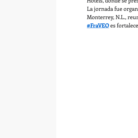
Hotels, donde se pre
La jornada fue organ
Monterrey, N.L., reun
#FraVEO
 es fortalec