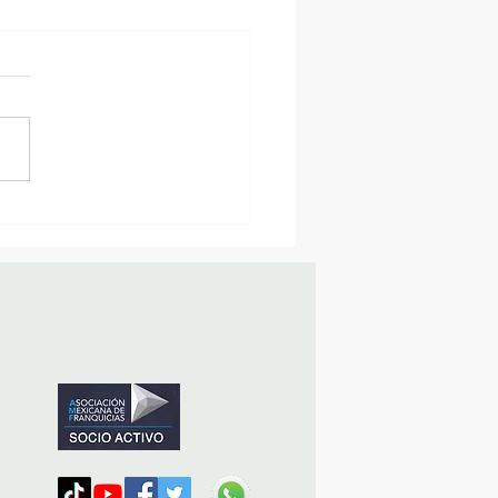
sencia Destacada en la
vana Turística de
ulco!