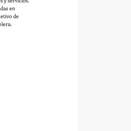
 y servicios.
adas en 
etivo de 
elera.