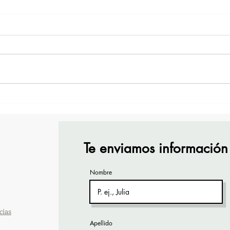
¡Acapulco y Guerrero se
¡Pre
Visten de Fiesta!
Cara
Acap
Te enviamos información
Nombre
cias
Apellido