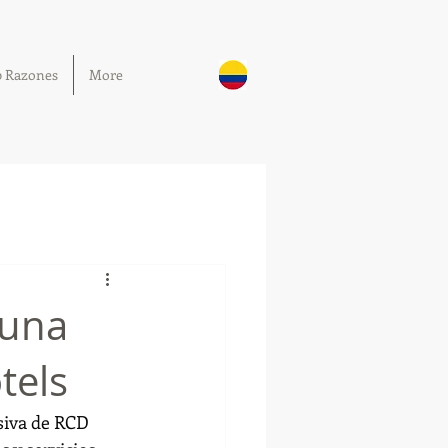
0 Razones
More
 una
tels
siva de RCD 