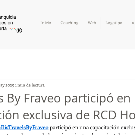
Inicio
Coaching
Web
Logotipo
1
®
ay 2025
1 min de lectura
ls By Fraveo participó en
ción exclusiva de RCD Ho
#IlisTravelsByFraveo
 participó en una capacitación exclu