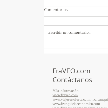
Comentarios
Escribir un comentario...
¡Arte, Vino y las Mejores
Playas de Florida!
FraVEO.com
Contáctanos
Más información:
www.fraveo.com
www.viajesenoferta.com.mx/franqui
www.franquiciaeconomica.com
www.franquiciaagenciadeviajes.com