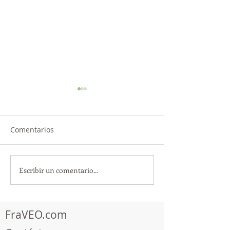
Comentarios
Escribir un comentario...
TourTravelynByFraveo
ViveMásViajan
participó en la
participó en la
capacitación vía Zoom
organizada por 
FraVEO.com