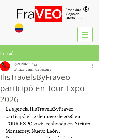
®
Entrada
agenciaveo455
18 may
1 min de lectura
IlisTravelsByFraveo
participó en Tour Expo
2026
La agencia IlisTravelsByFraveo 
participó el 12 de mayo de 2026 en 
TOUR EXPO 2026, realizada en Atrium, 
Monterrey, Nuevo León .