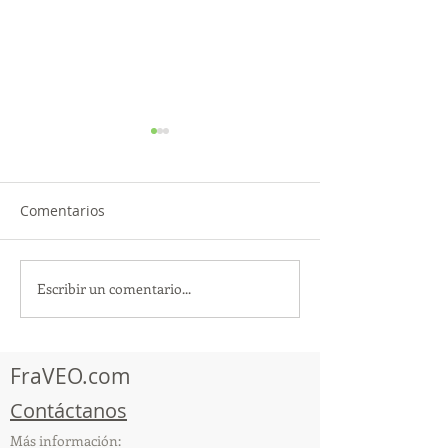
Comentarios
Escribir un comentario...
TourTravelynByFraveo
ViveMásViajan
participó en la
participó en la
capacitación vía Zoom
organizada por 
FraVEO.com
Contáctanos
Más información: