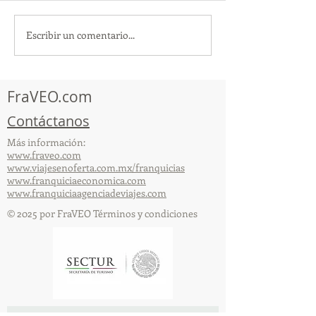
Escribir un comentario...
¡Acapulco y Guerrero se
¡Presencia Des
Visten de Fiesta!
la Caravana Turí
Acapulco!
FraVEO.com
Contáctanos
Más información:
www.fraveo.com
www.viajesenoferta.com.mx/franquicias
www.franquiciaeconomica.com
www.franquiciaagenciadeviajes.com
© 2025 por FraVEO Términos y condiciones