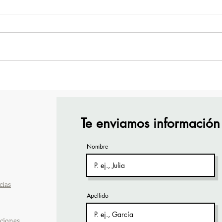
¡Acapulco y Guerrero se
¡Pre
Visten de Fiesta!
Cara
Acap
Te enviamos información
Nombre
cias
Apellido
ciones