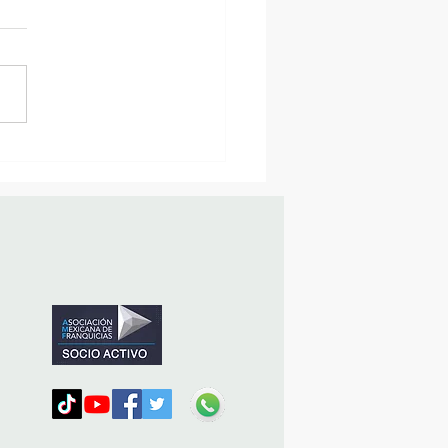
sencia Destacada en la
vana Turística de
ulco!