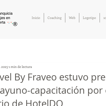
Inicio
Coaching
Web
Logotipo
1
®
n 2025
1 min de lectura
avel By Fraveo estuvo pr
sayuno-capacitación por 
rio de HotelDO