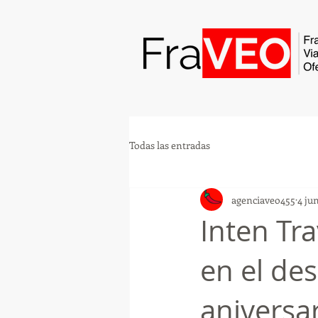
Todas las entradas
agenciaveo455
4 ju
Inten Tr
en el de
aniversa