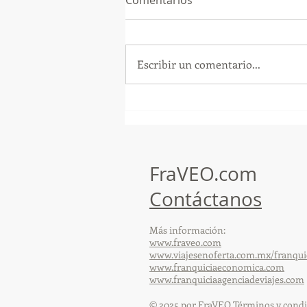
Escribir un comentario...
¡Arte, Vino y las Mejores
Playas de Florida!
FraVEO.com
Contáctanos
Más información:
www.fraveo.com
www.viajesenoferta.com.mx/franqui
www.franquiciaeconomica.com
www.franquiciaagenciadeviajes.com
© 2025 por FraVEO Términos y condi