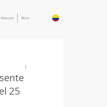
0 Razones
More
esente
el 25