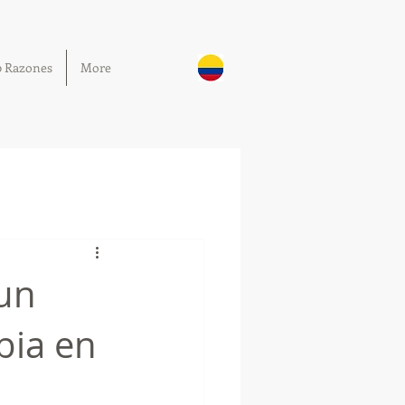
0 Razones
More
 un
bia en