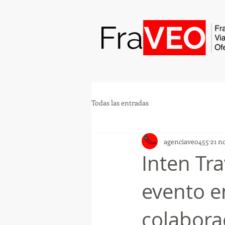
Todas las entradas
agenciaveo455
21 n
Inten Tra
evento e
colabora