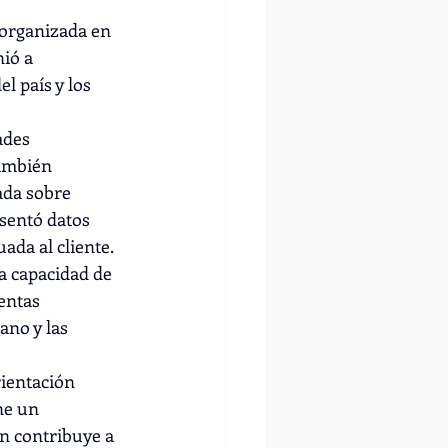
 organizada en 
ió a 
l país y los 
ades 
ambién 
ada sobre 
esentó datos 
ada al cliente.
la capacidad de 
entas 
no y las 
ientación 
ne un 
n contribuye a 