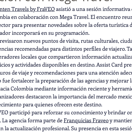
Inten Travels by FraVEO
 asistió a una sesión informativa
bia en colaboración con Mega Travel. El encuentro reun
ctor para presentar novedades sobre la oferta turística de
rador incorporará en su programación.
revisaron nuevos puntos de visita, rutas culturales, ciud
ncias recomendadas para distintos perfiles de viajero. T
eradores locales que compartieron información actualiz
icios y actividades disponibles en destino. Assist Card pr
uros de viaje y recomendaciones para una atención adecu
o fue fortalecer la preparación de las agencias y mejorar 
hacia Colombia mediante información reciente y herrami
anizadores destacaron la importancia del mercado mexica
cimiento para quienes ofrecen este destino.
VEO participó para reforzar su conocimiento y brindar or
s. La agencia forma parte de 
Franquicias Fraveo
 y mantie
 la actualización profesional. Su presencia en esta sesió